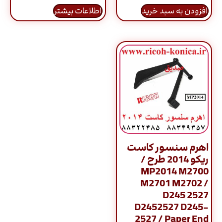
افزودن به سبد خرید
اطلاعات بیشتر
اهرم سنسور کاست
ریکو 2014 طرح /
MP2014 M2700
M2701 M2702 /
D245 2527
D2452527 D245-
2527 / Paper End