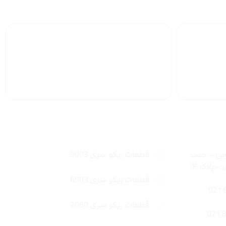
 سراسر
پشتیبانی محصولات
لینک های سریع
وبی – جنب
قطعات ریکو سری 9003
 پلاک ۴
قطعات ریکو سری 6503
قطعات ریکو سری 2060