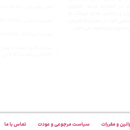
در اتحادیه صنف فناوران
تلفن پشتیبانی : 85 24 32 88 021
ران و داشتن نشان اینماد، به
اعی خود در حمایت از آموزش
تلفن پشتیبانی : 764 40 888 021
محروم نیز متعهد می‌باشد.
موبایل فروشگاه : 4435963 0920
19:00 و پنجشنبه 9:30 الی 15:00 میباشد.
انین و مقررات
سیاست مرجوعی و عودت
تماس با ما