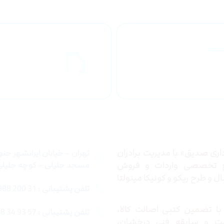
راهنمای خرید
ارسال به
محصولاات
کشور
 ما
تماس با ما
ری صدیق» با مدیریت برادران
تهران – خیابان ایرانشهر جن
ع تخصصی واردات و فروش
مسجد جلیلی – کوچه جلیلی –
 و طرح ریکو و کونیکا مینولتا
تلفن پشتیبانی : 31 200 888 021
ا تضمین کتبی اصالت کالا،
تلفن پشتیبانی : 57 93 34 88 021
ت و سابقه فنی درخشان،