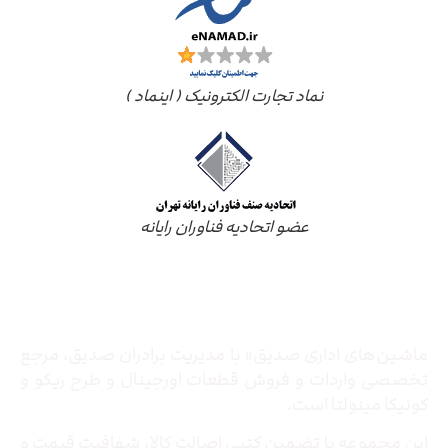
نماد تجارت الکترونیک ( اینماد )
عضو اتحادیه فناوران رایانه
درباره ما
ماشین‌های اداری صدیق» با مدیریت برادران صدیق‌، مرجع
تخصصی واردات و فروش قطعات اورجینال و طرح ریکو و
کونیکا مینولتا است.
این مجموعه با تضمین کتبی اصالت کالا، شفافیت قیمت و