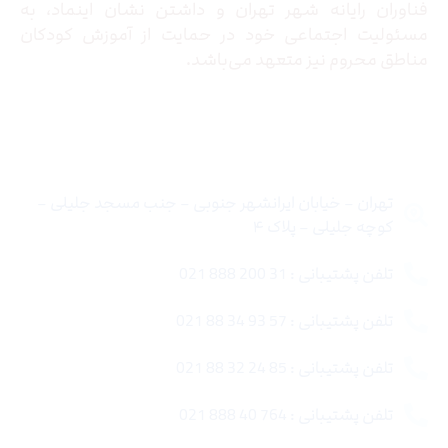
فناوران رایانه شهر تهران و داشتن نشان اینماد، به
مسئولیت اجتماعی خود در حمایت از آموزش کودکان
مناطق محروم نیز متعهد می‌باشد.
تماس با ما
تهران – خیابان ایرانشهر جنوبی – جنب مسجد جلیلی –
کوچه جلیلی – پلاک ۴
تلفن پشتیبانی : 31 200 888 021
تلفن پشتیبانی : 57 93 34 88 021
تلفن پشتیبانی : 85 24 32 88 021
تلفن پشتیبانی : 764 40 888 021