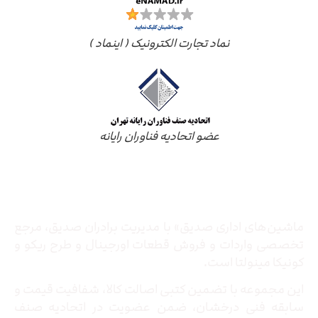
نماد تجارت الکترونیک ( اینماد )
عضو اتحادیه فناوران رایانه
درباره ما
ماشین‌های اداری صدیق» با مدیریت برادران صدیق‌، مرجع
تخصصی واردات و فروش قطعات اورجینال و طرح ریکو و
کونیکا مینولتا است.
این مجموعه با تضمین کتبی اصالت کالا، شفافیت قیمت و
سابقه فنی درخشان، ضمن عضویت در اتحادیه صنف