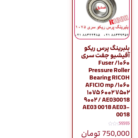
بلبرینگ پرس ریکو
آفیشیو جفت سری
۱۰۶۰/ Fuser
Pressure Roller
Bearing RICOH
AFICIO mp /۱۰۶۰
۱۰۷۵ ۶۰۰۲ ۷۵۰۲
۹۰۰۲ / AE030018
AE03 0018 AE03-
0018
نمره
750,000
تومان
5.00
از 5