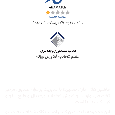
نماد تجارت الکترونیک ( اینماد )
عضو اتحادیه فناوران رایانه
درباره ما
ماشین‌های اداری صدیق» با مدیریت برادران صدیق‌، مرجع
تخصصی واردات و فروش قطعات اورجینال و طرح ریکو و
کونیکا مینولتا است.
این مجموعه با تضمین کتبی اصالت کالا، شفافیت قیمت و