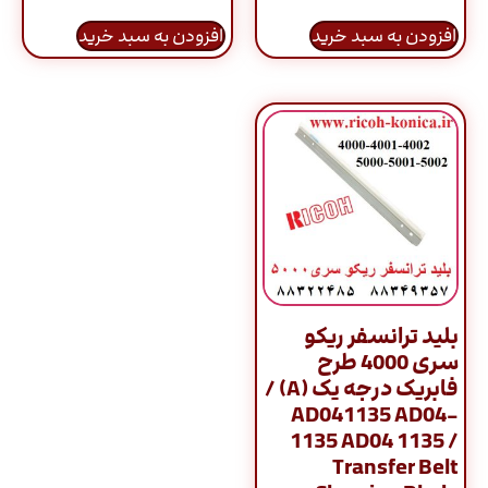
افزودن به سبد خرید
افزودن به سبد خرید
بلید ترانسفر ریکو
سری 4000 طرح
فابریک درجه یک (A) /
AD041135 AD04-
1135 AD04 1135 /
Transfer Belt