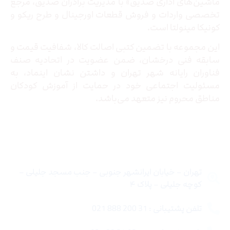
ماشین‌های اداری صدیق» با مدیریت برادران صدیق‌، مرجع
تخصصی واردات و فروش قطعات اورجینال و طرح ریکو و
کونیکا مینولتا است.
این مجموعه با تضمین کتبی اصالت کالا، شفافیت قیمت و
سابقه فنی درخشان، ضمن عضویت در اتحادیه صنف
فناوران رایانه شهر تهران و داشتن نشان اینماد، به
مسئولیت اجتماعی خود در حمایت از آموزش کودکان
مناطق محروم نیز متعهد می‌باشد.
تماس با ما
تهران – خیابان ایرانشهر جنوبی – جنب مسجد جلیلی –
کوچه جلیلی – پلاک ۴
تلفن پشتیبانی : 31 200 888 021