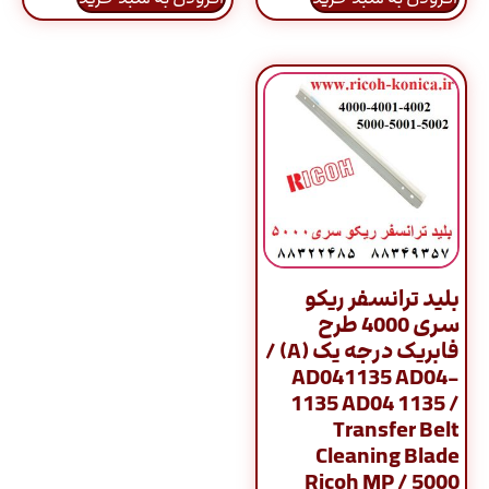
بلید ترانسفر ریکو
سری 4000 طرح
فابریک درجه یک (A) /
AD041135 AD04-
1135 AD04 1135 /
Transfer Belt
Cleaning Blade
Ricoh MP / 5000