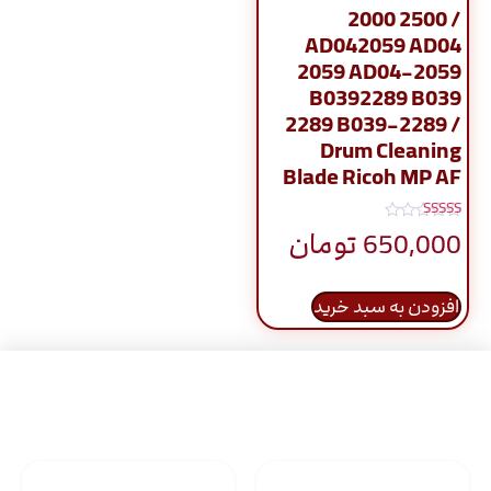
2000 2500 /
AD042059 AD04
2059 AD04-2059
B0392289 B039
2289 B039-2289 /
Drum Cleaning
Blade Ricoh MP AF
نمره
650,000
تومان
5.00
از 5
افزودن به سبد خرید