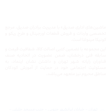
درباره ما
ماشین‌های اداری صدیق» با مدیریت برادران صدیق‌، مرجع
تخصصی واردات و فروش قطعات اورجینال و طرح ریکو و
کونیکا مینولتا است.
این مجموعه با تضمین کتبی اصالت کالا، شفافیت قیمت و
سابقه فنی درخشان، ضمن عضویت در اتحادیه صنف
فناوران رایانه شهر تهران و داشتن نشان اینماد، به
مسئولیت اجتماعی خود در حمایت از آموزش کودکان
مناطق محروم نیز متعهد می‌باشد.
تماس با ما
تهران – خیابان ایرانشهر جنوبی – جنب مسجد جلیلی –