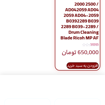
2000 2500 /
AD042059 AD04
2059 AD04-2059
B0392289 B039
2289 B039-2289 /
Drum Cleaning
Blade Ricoh MP AF
نمره
650,000
تومان
5.00
از 5
افزودن به سبد خرید