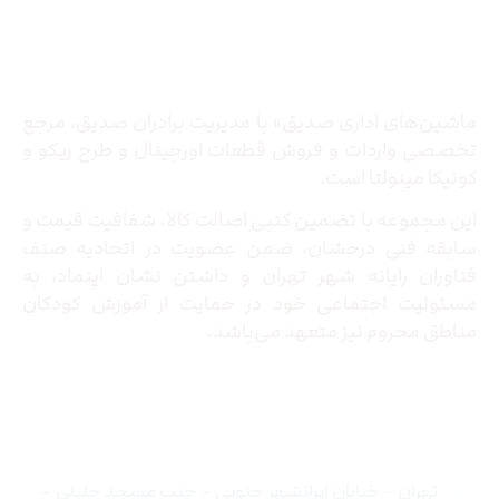
درباره ما
ماشین‌های اداری صدیق» با مدیریت برادران صدیق‌، مرجع
تخصصی واردات و فروش قطعات اورجینال و طرح ریکو و
کونیکا مینولتا است.
این مجموعه با تضمین کتبی اصالت کالا، شفافیت قیمت و
سابقه فنی درخشان، ضمن عضویت در اتحادیه صنف
فناوران رایانه شهر تهران و داشتن نشان اینماد، به
مسئولیت اجتماعی خود در حمایت از آموزش کودکان
مناطق محروم نیز متعهد می‌باشد.
تماس با ما
تهران – خیابان ایرانشهر جنوبی – جنب مسجد جلیلی –