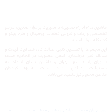
درباره ما
ماشین‌های اداری صدیق» با مدیریت برادران صدیق‌، مرجع
تخصصی واردات و فروش قطعات اورجینال و طرح ریکو و
کونیکا مینولتا است.
این مجموعه با تضمین کتبی اصالت کالا، شفافیت قیمت و
سابقه فنی درخشان، ضمن عضویت در اتحادیه صنف
فناوران رایانه شهر تهران و داشتن نشان اینماد، به
مسئولیت اجتماعی خود در حمایت از آموزش کودکان
مناطق محروم نیز متعهد می‌باشد.
تماس با ما
تهران – خیابان ایرانشهر جنوبی – جنب مسجد جلیلی –