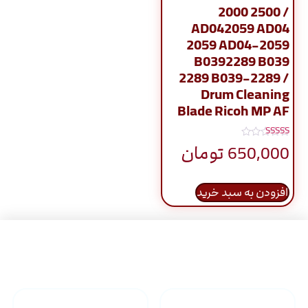
2000 2500 /
AD042059 AD04
2059 AD04-2059
B0392289 B039
2289 B039-2289 /
Drum Cleaning
Blade Ricoh MP AF
نمره
650,000
تومان
5.00
از 5
افزودن به سبد خرید