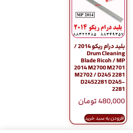
بلید درام ریکو 2014 /
Drum Cleaning
Blade Ricoh / MP
2014 M2700 M2701
M2702 / D245 2281
D2452281 D245-
2281
480,000
تومان
افزودن به سبد خرید