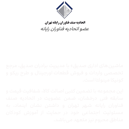
عضو اتحادیه فناوران رایانه
درباره ما
ماشین‌های اداری صدیق» با مدیریت برادران صدیق‌، مرجع
تخصصی واردات و فروش قطعات اورجینال و طرح ریکو و
کونیکا مینولتا است.
این مجموعه با تضمین کتبی اصالت کالا، شفافیت قیمت و
سابقه فنی درخشان، ضمن عضویت در اتحادیه صنف
فناوران رایانه شهر تهران و داشتن نشان اینماد، به
مسئولیت اجتماعی خود در حمایت از آموزش کودکان
مناطق محروم نیز متعهد می‌باشد.