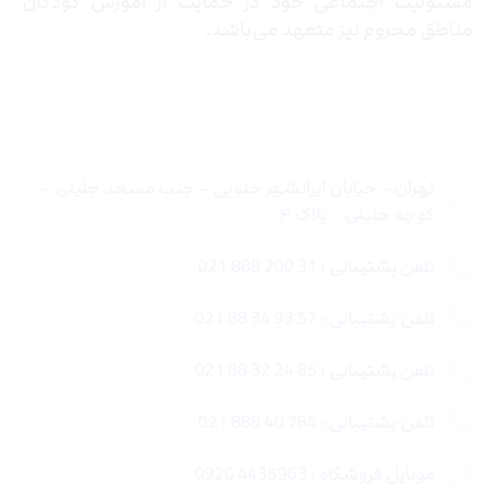
مسئولیت اجتماعی خود در حمایت از آموزش کودکان
مناطق محروم نیز متعهد می‌باشد.
تماس با ما
تهران – خیابان ایرانشهر جنوبی – جنب مسجد جلیلی –
کوچه جلیلی – پلاک ۴
تلفن پشتیبانی : 31 200 888 021
تلفن پشتیبانی : 57 93 34 88 021
تلفن پشتیبانی : 85 24 32 88 021
تلفن پشتیبانی : 764 40 888 021
موبایل فروشگاه : 4435963 0920