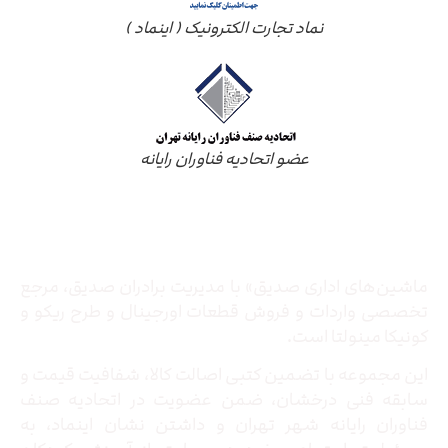
نماد تجارت الکترونیک ( اینماد )
عضو اتحادیه فناوران رایانه
درباره ما
ماشین‌های اداری صدیق» با مدیریت برادران صدیق‌، مرجع
تخصصی واردات و فروش قطعات اورجینال و طرح ریکو و
کونیکا مینولتا است.
این مجموعه با تضمین کتبی اصالت کالا، شفافیت قیمت و
سابقه فنی درخشان، ضمن عضویت در اتحادیه صنف
فناوران رایانه شهر تهران و داشتن نشان اینماد، به