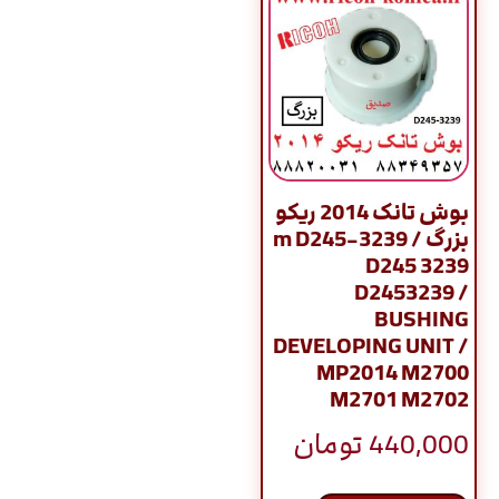
بوش تانک 2014 ریکو
بزرگ / m D245-3239
D245 3239
D2453239 /
BUSHING
DEVELOPING UNIT /
MP2014 M2700
M2701 M2702
440,000
تومان