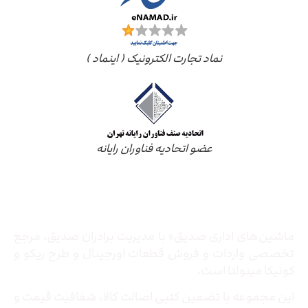
نماد تجارت الکترونیک ( اینماد )
عضو اتحادیه فناوران رایانه
درباره ما
ماشین‌های اداری صدیق» با مدیریت برادران صدیق‌، مرجع
تخصصی واردات و فروش قطعات اورجینال و طرح ریکو و
کونیکا مینولتا است.
این مجموعه با تضمین کتبی اصالت کالا، شفافیت قیمت و