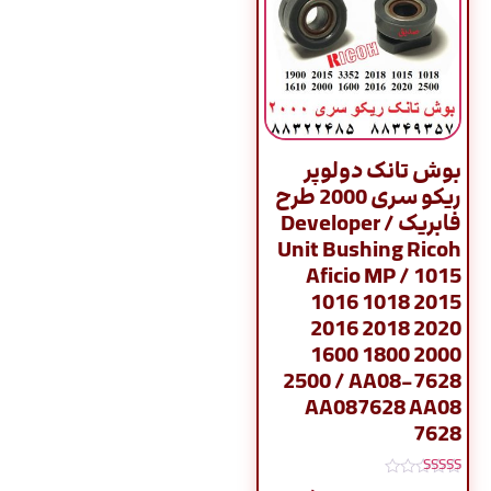
بوش تانک دولوپر
ریکو سری 2000 طرح
فابریک / Developer
Unit Bushing Ricoh
Aficio MP / 1015
1016 1018 2015
2016 2018 2020
1600 1800 2000
2500 / AA08-7628
AA087628 AA08
7628
نمره