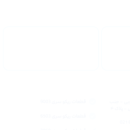
 سراسر
پشتیبانی محصولات
لینک های سریع
وبی – جنب
قطعات ریکو سری 9003
 پلاک ۴
قطعات ریکو سری 6503