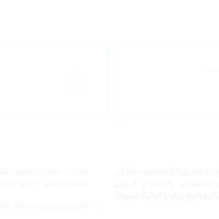
راهنمای خرید
ارسال به
محصولاات
کشور
 ما
تماس با ما
ری صدیق» با مدیریت برادران
تهران – خیابان ایرانشهر جن
ع تخصصی واردات و فروش
مسجد جلیلی – کوچه جلیلی –
 و طرح ریکو و کونیکا مینولتا
تلفن پشتیبانی : 31 200 888 021