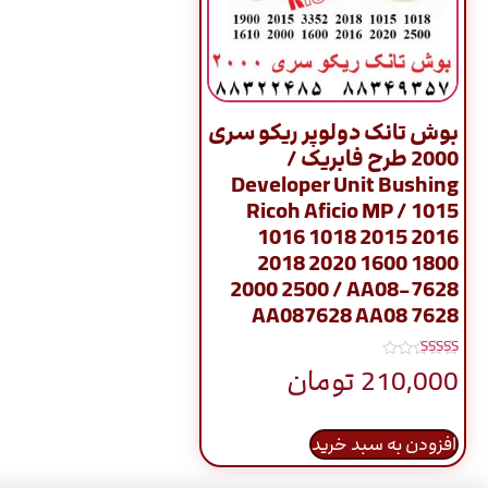
بوش تانک دولوپر ریکو سری
2000 طرح فابریک /
Developer Unit Bushing
Ricoh Aficio MP / 1015
1016 1018 2015 2016
2018 2020 1600 1800
2000 2500 / AA08-7628
AA087628 AA08 7628
نمره
210,000
تومان
5.00
از 5
افزودن به سبد خرید