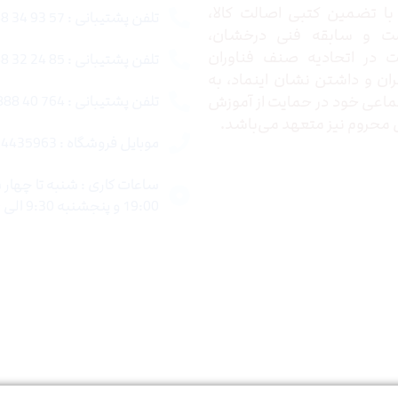
ا تضمین کتبی اصالت کالا،
تلفن پشتیبانی : 57 93 34 88 021
ت و سابقه فنی درخشان،
در اتحادیه صنف فناوران
تلفن پشتیبانی : 85 24 32 88 021
ران و داشتن نشان اینماد، به
اعی خود در حمایت از آموزش
تلفن پشتیبانی : 764 40 888 021
محروم نیز متعهد می‌باشد.
موبایل فروشگاه : 4435963 0920
19:00 و پنجشنبه 9:30 الی 15:00 میباشد.