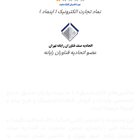
نماد تجارت الکترونیک ( اینماد )
عضو اتحادیه فناوران رایانه
درباره ما
ماشین‌های اداری صدیق» با مدیریت برادران صدیق‌، مرجع
تخصصی واردات و فروش قطعات اورجینال و طرح ریکو و
کونیکا مینولتا است.
این مجموعه با تضمین کتبی اصالت کالا، شفافیت قیمت و
سابقه فنی درخشان، ضمن عضویت در اتحادیه صنف
فناوران رایانه شهر تهران و داشتن نشان اینماد، به