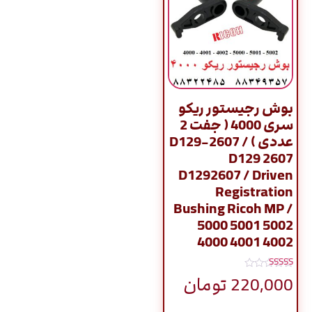
بوش رجیستور ریکو
سری 4000 ( جفت 2
عددی ) / D129-2607
D129 2607
D1292607 / Driven
Registration
Bushing Ricoh MP /
5000 5001 5002
4000 4001 4002
نمره
220,000
تومان
5.00
از 5