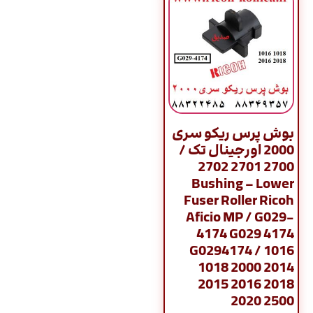
بوش پرس ریکو سری
2000 اورجینال تک /
2700 2701 2702
Bushing – Lower
Fuser Roller Ricoh
Aficio MP / G029-
4174 G029 4174
G0294174 / 1016
1018 2000 2014
2015 2016 2018
2020 2500