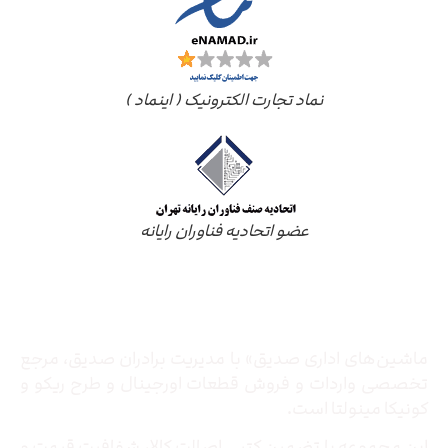
نماد تجارت الکترونیک ( اینماد )
عضو اتحادیه فناوران رایانه
درباره ما
ماشین‌های اداری صدیق» با مدیریت برادران صدیق‌، مرجع
تخصصی واردات و فروش قطعات اورجینال و طرح ریکو و
کونیکا مینولتا است.
این مجموعه با تضمین کتبی اصالت کالا، شفافیت قیمت و