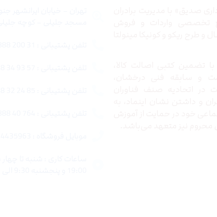
ری صدیق» با مدیریت برادران
تهران – خیابان ایرانشهر جن
ع تخصصی واردات و فروش
مسجد جلیلی – کوچه جلیلی –
 و طرح ریکو و کونیکا مینولتا
تلفن پشتیبانی : 31 200 888 021
ا تضمین کتبی اصالت کالا،
تلفن پشتیبانی : 57 93 34 88 021
ت و سابقه فنی درخشان،
در اتحادیه صنف فناوران
تلفن پشتیبانی : 85 24 32 88 021
ران و داشتن نشان اینماد، به
اعی خود در حمایت از آموزش
تلفن پشتیبانی : 764 40 888 021
محروم نیز متعهد می‌باشد.
موبایل فروشگاه : 4435963 0920
19:00 و پنجشنبه 9:30 الی 15:00 میباشد.