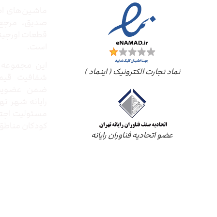
ماشین‌های ادا
صدیق‌، مرج
قطعات اورجینال
است.
این مجموعه ب
نماد تجارت الکترونیک ( اینماد )
شفافیت قیم
ضمن عضویت 
رایانه شهر ته
مسئولیت اجتم
کودکان مناطق 
عضو اتحادیه فناوران رایانه