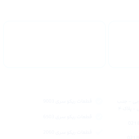
 سراسر
پشتیبانی محصولات
لینک های سریع
وبی – جنب
قطعات ریکو سری 9003
 پلاک ۴
قطعات ریکو سری 6503
قطعات ریکو سری 2060