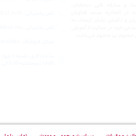
ت و سابقه فنی درخشان،
در اتحادیه صنف فناوران
تلفن پشتیبانی : 85 24 32 88 021
ران و داشتن نشان اینماد، به
اعی خود در حمایت از آموزش
تلفن پشتیبانی : 764 40 888 021
محروم نیز متعهد می‌باشد.
موبایل فروشگاه : 4435963 0920
19:00 و پنجشنبه 9:30 الی 15:00 میباشد.