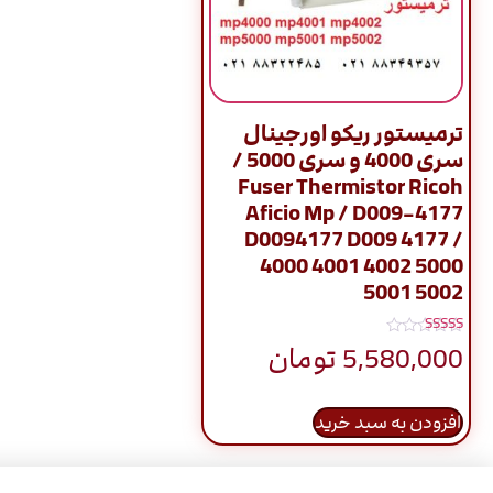
ترمیستور ریکو اورجینال
سری 4000 و سری 5000 /
Fuser Thermistor Ricoh
Aficio Mp / D009-4177
D0094177 D009 4177 /
4000 4001 4002 5000
5001 5002
نمره
5,580,000
تومان
4.80
از 5
افزودن به سبد خرید