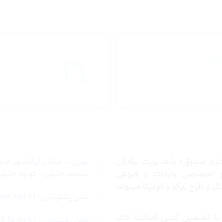
راهنمای خرید
ارسال به
محصولاات
کشور
 ما
تماس با ما
ری صدیق» با مدیریت برادران
تهران – خیابان ایرانشهر جن
ع تخصصی واردات و فروش
مسجد جلیلی – کوچه جلیلی –
 و طرح ریکو و کونیکا مینولتا
تلفن پشتیبانی : 31 200 888 021
ا تضمین کتبی اصالت کالا،
تلفن پشتیبانی : 57 93 34 88 021