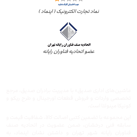
نماد تجارت الکترونیک ( اینماد )
عضو اتحادیه فناوران رایانه
درباره ما
ماشین‌های اداری صدیق» با مدیریت برادران صدیق‌، مرجع
تخصصی واردات و فروش قطعات اورجینال و طرح ریکو و
کونیکا مینولتا است.
این مجموعه با تضمین کتبی اصالت کالا، شفافیت قیمت و
سابقه فنی درخشان، ضمن عضویت در اتحادیه صنف
فناوران رایانه شهر تهران و داشتن نشان اینماد، به