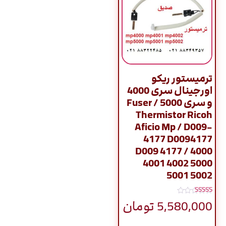
ترمیستور ریکو
اورجینال سری 4000
و سری 5000 / Fuser
Thermistor Ricoh
Aficio Mp / D009-
4177 D0094177
D009 4177 / 4000
4001 4002 5000
5001 5002
نمره
5,580,000
تومان
4.80
از 5