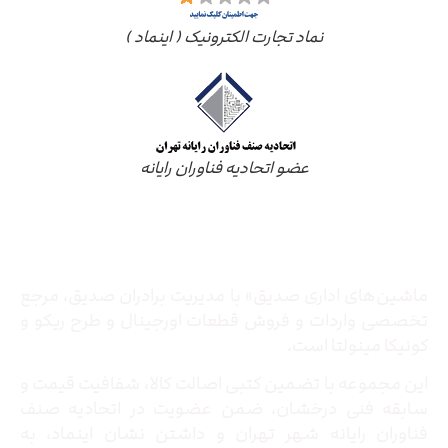
نماد تجارت الکترونیک ( اینماد )
عضو اتحادیه فناوران رایانه
درباره ما
ماشین‌های اداری صدیق» با مدیریت برادران صدیق‌، مرجع
تخصصی واردات و فروش قطعات اورجینال و طرح ریکو و
کونیکا مینولتا است.
این مجموعه با تضمین کتبی اصالت کالا، شفافیت قیمت و
سابقه فنی درخشان، ضمن عضویت در اتحادیه صنف
فناوران رایانه شهر تهران و داشتن نشان اینماد، به