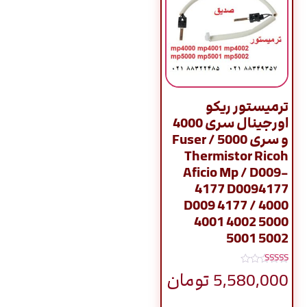
ترمیستور ریکو
اورجینال سری 4000
و سری 5000 / Fuser
Thermistor Ricoh
Aficio Mp / D009-
4177 D0094177
D009 4177 / 4000
4001 4002 5000
5001 5002
نمره
5,580,000
تومان
4.80
از 5