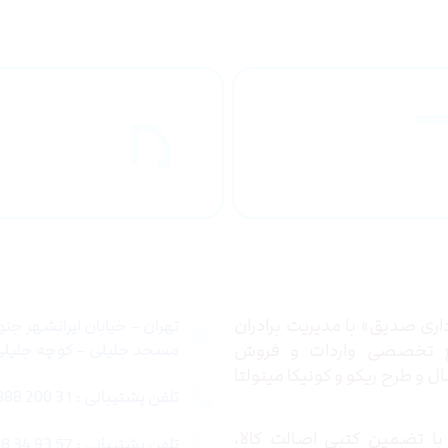
راهنمای خرید
ارسال به
محصولاات
کشور
 ما
تماس با ما
ری صدیق» با مدیریت برادران
تهران – خیابان ایرانشهر جن
ع تخصصی واردات و فروش
مسجد جلیلی – کوچه جلیلی –
 و طرح ریکو و کونیکا مینولتا
تلفن پشتیبانی : 31 200 888 021
ا تضمین کتبی اصالت کالا،
تلفن پشتیبانی : 57 93 34 88 021