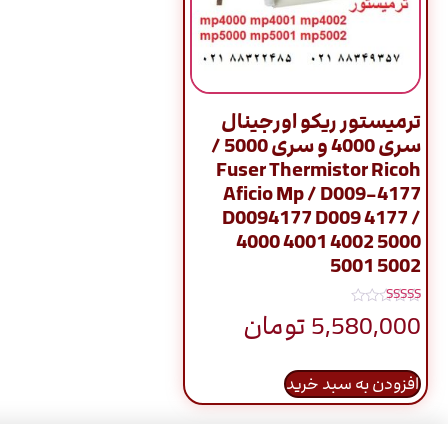
ترمیستور ریکو اورجینال
سری 4000 و سری 5000 /
Fuser Thermistor Ricoh
Aficio Mp / D009-4177
D0094177 D009 4177 /
4000 4001 4002 5000
5001 5002
نمره
5,580,000
تومان
4.80
از 5
افزودن به سبد خرید