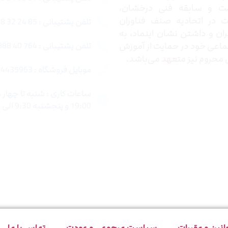
ت و سابقه فنی درخشان،
در اتحادیه صنف فناوران
تلفن پشتیبانی : 85 24 32 88 021
ران و داشتن نشان اینماد، به
اعی خود در حمایت از آموزش
تلفن پشتیبانی : 764 40 888 021
محروم نیز متعهد می‌باشد.
موبایل فروشگاه : 4435963 0920
19:00 و پنجشنبه 9:30 الی 15:00 میباشد.