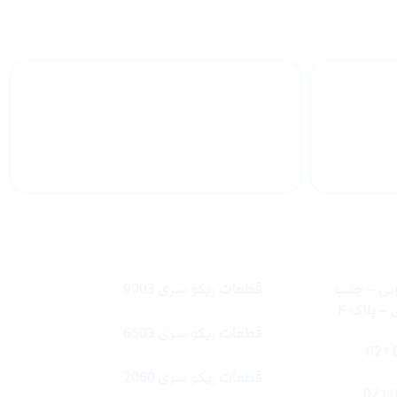
 سراسر
پشتیبانی محصولات
لینک های سریع
وبی – جنب
قطعات ریکو سری 9003
 پلاک ۴
قطعات ریکو سری 6503
قطعات ریکو سری 2060