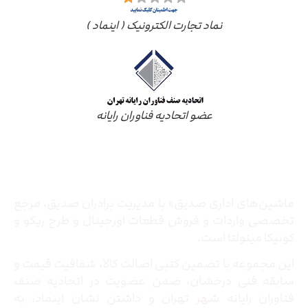
نماد تجارت الکترونیک ( اینماد )
عضو اتحادیه فناوران رایانه
درباره ما
ماشین‌های اداری صدیق» با مدیریت برادران صدیق‌، مرجع
تخصصی واردات و فروش قطعات اورجینال و طرح ریکو و
کونیکا مینولتا است.
این مجموعه با تضمین کتبی اصالت کالا، شفافیت قیمت و
سابقه فنی درخشان، ضمن عضویت در اتحادیه صنف
فناوران رایانه شهر تهران و داشتن نشان اینماد، به