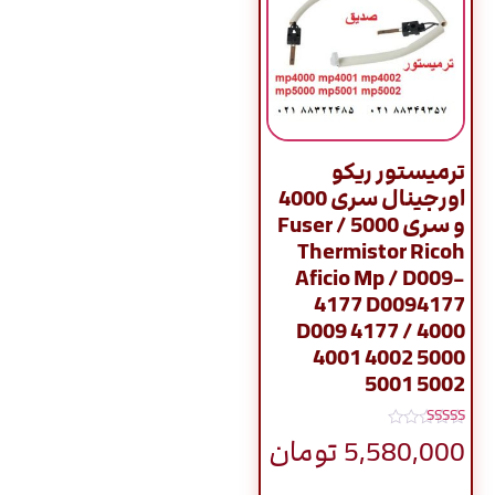
ترمیستور ریکو
اورجینال سری 4000
و سری 5000 / Fuser
Thermistor Ricoh
Aficio Mp / D009-
4177 D0094177
D009 4177 / 4000
4001 4002 5000
5001 5002
نمره
5,580,000
تومان
4.80
از 5