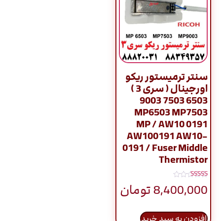
سنتر ترمیستور ریکو
اورجینال ( سری 3 )
6503 7503 9003
MP6503 MP7503
MP / AW10 0191
AW100191 AW10-
0191 / Fuser Middle
Thermistor
نمره
8,400,000
تومان
5.00
از 5
افزودن به سبد خرید