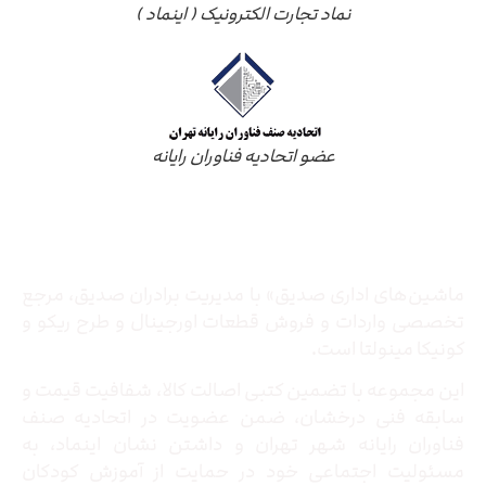
نماد تجارت الکترونیک ( اینماد )
عضو اتحادیه فناوران رایانه
درباره ما
ماشین‌های اداری صدیق» با مدیریت برادران صدیق‌، مرجع
تخصصی واردات و فروش قطعات اورجینال و طرح ریکو و
کونیکا مینولتا است.
این مجموعه با تضمین کتبی اصالت کالا، شفافیت قیمت و
سابقه فنی درخشان، ضمن عضویت در اتحادیه صنف
فناوران رایانه شهر تهران و داشتن نشان اینماد، به
مسئولیت اجتماعی خود در حمایت از آموزش کودکان