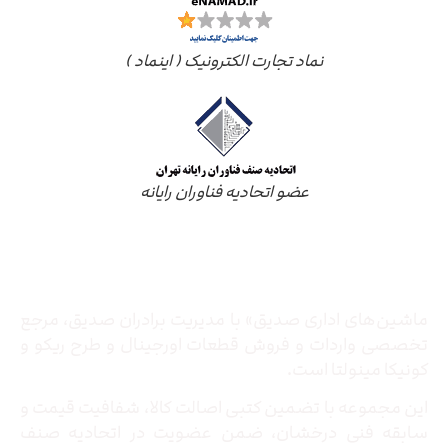
نماد تجارت الکترونیک ( اینماد )
عضو اتحادیه فناوران رایانه
درباره ما
ماشین‌های اداری صدیق» با مدیریت برادران صدیق‌، مرجع
تخصصی واردات و فروش قطعات اورجینال و طرح ریکو و
کونیکا مینولتا است.
این مجموعه با تضمین کتبی اصالت کالا، شفافیت قیمت و
سابقه فنی درخشان، ضمن عضویت در اتحادیه صنف