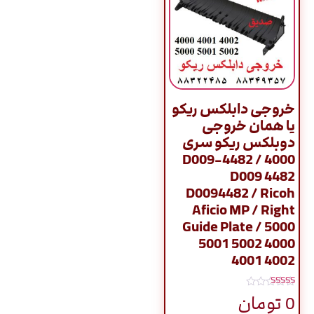
خروجی دابلکس ریکو
یا همان خروجی
دوبلکس ريکو سری
4000 / D009-4482
D009 4482
D0094482 / Ricoh
Aficio MP / Right
Guide Plate / 5000
5001 5002 4000
4001 4002
نمره
0
تومان
4.50
از 5