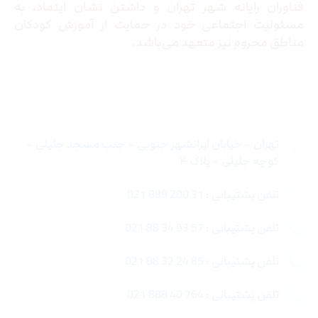
فناوران رایانه شهر تهران و داشتن نشان اینماد، به
مسئولیت اجتماعی خود در حمایت از آموزش کودکان
مناطق محروم نیز متعهد می‌باشد.
تماس با ما
تهران – خیابان ایرانشهر جنوبی – جنب مسجد جلیلی –
کوچه جلیلی – پلاک ۴
تلفن پشتیبانی : 31 200 888 021
تلفن پشتیبانی : 57 93 34 88 021
تلفن پشتیبانی : 85 24 32 88 021
تلفن پشتیبانی : 764 40 888 021