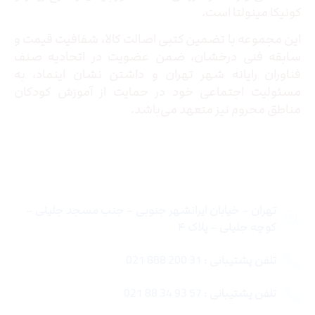
کونیکا مینولتا است.
این مجموعه با تضمین کتبی اصالت کالا، شفافیت قیمت و
سابقه فنی درخشان، ضمن عضویت در اتحادیه صنف
فناوران رایانه شهر تهران و داشتن نشان اینماد، به
مسئولیت اجتماعی خود در حمایت از آموزش کودکان
مناطق محروم نیز متعهد می‌باشد.
تماس با ما
تهران – خیابان ایرانشهر جنوبی – جنب مسجد جلیلی –
کوچه جلیلی – پلاک ۴
تلفن پشتیبانی : 31 200 888 021
تلفن پشتیبانی : 57 93 34 88 021