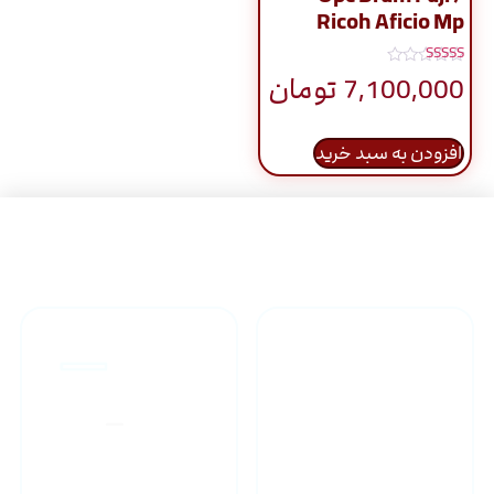
Ricoh Aficio Mp
نمره
7,100,000
تومان
4.67
از 5
افزودن به سبد خرید