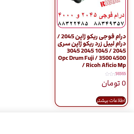
درام فوجی ریکو ژاپن 2045 /
درام لیبل زرد ریکو ژاپن سری
2045 / 1045 2045 3045
4500 3500 / Opc Drum Fuji
/ Ricoh Aficio Mp
نمره
0
تومان
5.00
از 5
اطلاعات بیشتر