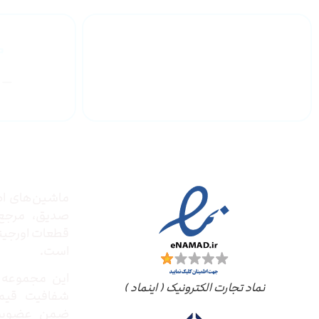
گارانتی محصولات
درباره
مجوز ها
ماشین‌های ادا
صدیق‌، مرج
قطعات اورجینال
است.
این مجموعه ب
نماد تجارت الکترونیک ( اینماد )
شفافیت قیم
ضمن عضویت 