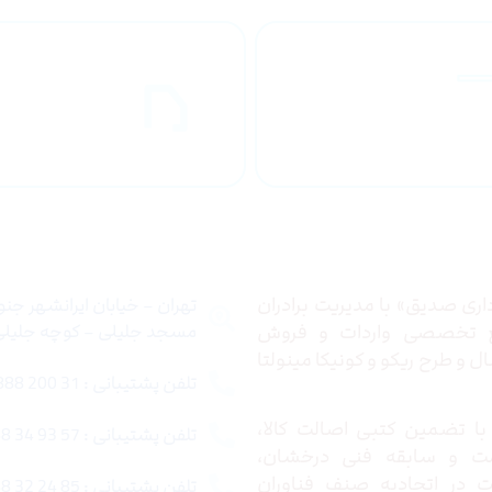
راهنمای خرید
ارسال به
محصولاات
کشور
 ما
تماس با ما
ری صدیق» با مدیریت برادران
تهران – خیابان ایرانشهر جن
ع تخصصی واردات و فروش
مسجد جلیلی – کوچه جلیلی –
 و طرح ریکو و کونیکا مینولتا
تلفن پشتیبانی : 31 200 888 021
ا تضمین کتبی اصالت کالا،
تلفن پشتیبانی : 57 93 34 88 021
ت و سابقه فنی درخشان،
در اتحادیه صنف فناوران
تلفن پشتیبانی : 85 24 32 88 021