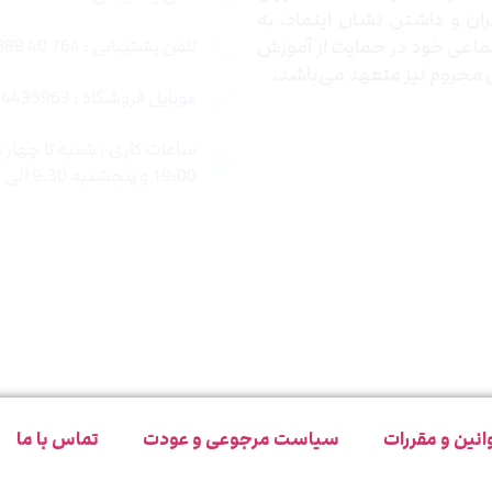
ران و داشتن نشان اینماد، به
اعی خود در حمایت از آموزش
تلفن پشتیبانی : 764 40 888 021
محروم نیز متعهد می‌باشد.
موبایل فروشگاه : 4435963 0920
19:00 و پنجشنبه 9:30 الی 15:00 میباشد.
انین و مقررات
سیاست مرجوعی و عودت
تماس با ما