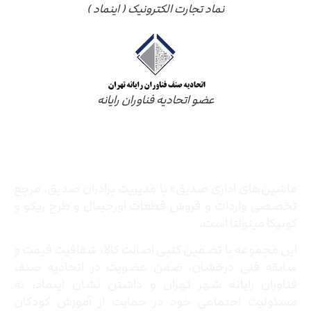
نماد تجارت الکترونیک ( اینماد )
عضو اتحادیه فناوران رایانه
درباره ما
ماشین‌های اداری صدیق» با مدیریت برادران صدیق‌، مرجع
تخصصی واردات و فروش قطعات اورجینال و طرح ریکو و
کونیکا مینولتا است.
این مجموعه با تضمین کتبی اصالت کالا، شفافیت قیمت و
سابقه فنی درخشان، ضمن عضویت در اتحادیه صنف
فناوران رایانه شهر تهران و داشتن نشان اینماد، به
مسئولیت اجتماعی خود در حمایت از آموزش کودکان