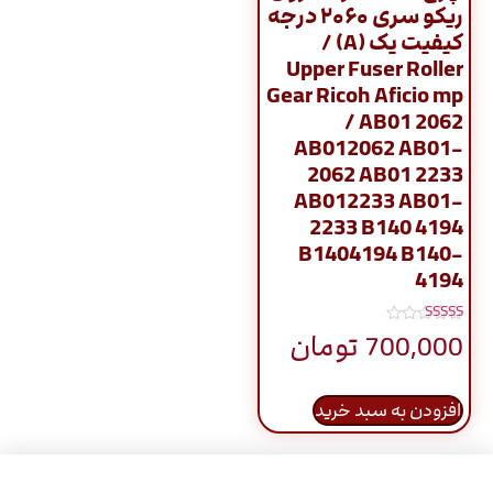
ریکو سری ۲۰۶۰ درجه
کیفیت یک (A) /
Upper Fuser Roller
Gear Ricoh Aficio mp
/ AB01 2062
AB012062 AB01-
2062 AB01 2233
AB012233 AB01-
2233 B140 4194
B1404194 B140-
4194
نمره
700,000
تومان
5.00
از 5
افزودن به سبد خرید