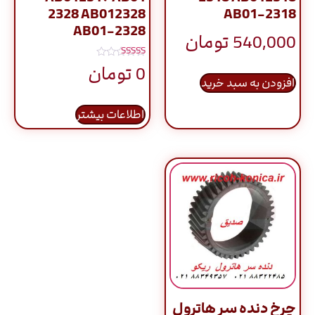
2328 AB012328
AB01-2318
AB01-2328
540,000
تومان
نمره
0
تومان
5.00
افزودن به سبد خرید
از 5
اطلاعات بیشتر
چرخ دنده سر هاترول