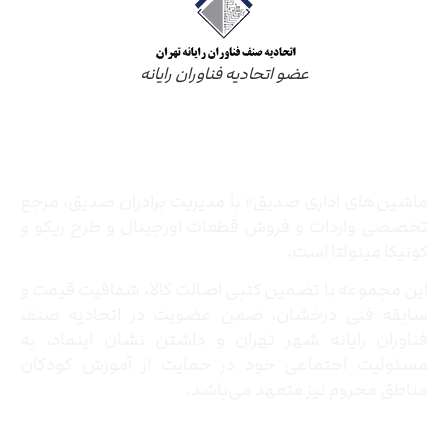
عضو اتحادیه فناوران رایانه
درباره ما
ماشین‌های اداری صدیق» با مدیریت برادران صدیق‌، مرجع
تخصصی واردات و فروش قطعات اورجینال و طرح ریکو و
کونیکا مینولتا است.
این مجموعه با تضمین کتبی اصالت کالا، شفافیت قیمت و
سابقه فنی درخشان، ضمن عضویت در اتحادیه صنف
فناوران رایانه شهر تهران و داشتن نشان اینماد، به
مسئولیت اجتماعی خود در حمایت از آموزش کودکان
مناطق محروم نیز متعهد می‌باشد.