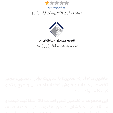
نماد تجارت الکترونیک ( اینماد )
عضو اتحادیه فناوران رایانه
درباره ما
ماشین‌های اداری صدیق» با مدیریت برادران صدیق‌، مرجع
تخصصی واردات و فروش قطعات اورجینال و طرح ریکو و
کونیکا مینولتا است.
این مجموعه با تضمین کتبی اصالت کالا، شفافیت قیمت و
سابقه فنی درخشان، ضمن عضویت در اتحادیه صنف