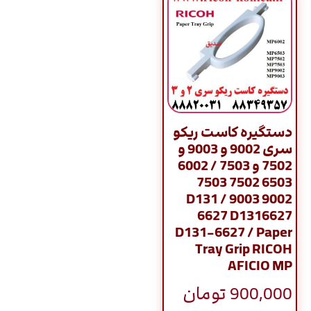
دستگیره کاست ریکو
سری 9002 و 9003 و
7502 و 7503 / 6002
6503 7502 7503
9002 9003 / D131
6627 D1316627
D131-6627 / Paper
Tray Grip RICOH
AFICIO MP
900,000
تومان