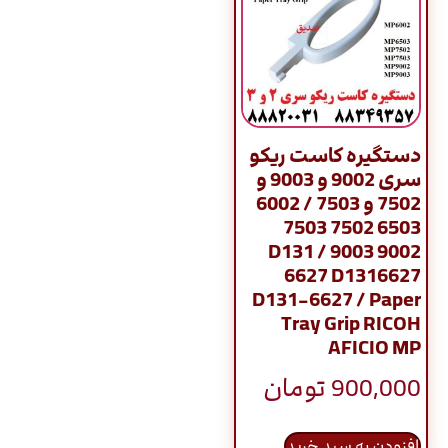
دستگیره کاست ریکو
سری 9002 و 9003 و
7502 و 7503 / 6002
6503 7502 7503
9002 9003 / D131
6627 D1316627
D131-6627 / Paper
Tray Grip RICOH
AFICIO MP
900,000
تومان
افزودن به سبد خرید