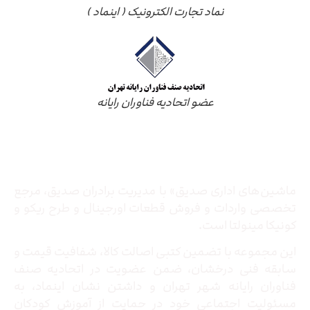
نماد تجارت الکترونیک ( اینماد )
عضو اتحادیه فناوران رایانه
درباره ما
ماشین‌های اداری صدیق» با مدیریت برادران صدیق‌، مرجع
تخصصی واردات و فروش قطعات اورجینال و طرح ریکو و
کونیکا مینولتا است.
این مجموعه با تضمین کتبی اصالت کالا، شفافیت قیمت و
سابقه فنی درخشان، ضمن عضویت در اتحادیه صنف
فناوران رایانه شهر تهران و داشتن نشان اینماد، به
مسئولیت اجتماعی خود در حمایت از آموزش کودکان