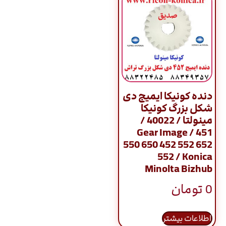
دنده کونیکا ایمیج دی
شکل بزرگ کونیکا
مینولتا / 40022 /
Gear Image / 451
550 650 452 552 652
552 / Konica
Minolta Bizhub
0
تومان
اطلاعات بیشتر