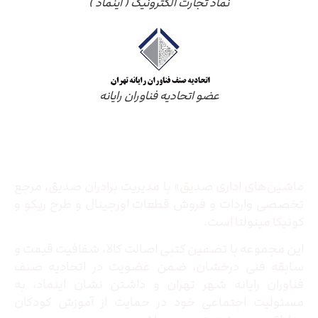
نماد تجارت الکترونیک ( اینماد )
عضو اتحادیه فناوران رایانه
درباره ما
ماشین‌های اداری صدیق» با مدیریت برادران صدیق‌، مرجع
تخصصی واردات و فروش قطعات اورجینال و طرح ریکو و
کونیکا مینولتا است.
این مجموعه با تضمین کتبی اصالت کالا، شفافیت قیمت و
سابقه فنی درخشان، ضمن عضویت در اتحادیه صنف
فناوران رایانه شهر تهران و داشتن نشان اینماد، به
مسئولیت اجتماعی خود در حمایت از آموزش کودکان