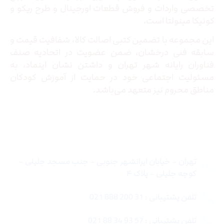
تخصصی واردات و فروش قطعات اورجینال و طرح ریکو و
کونیکا مینولتا است.
این مجموعه با تضمین کتبی اصالت کالا، شفافیت قیمت و
سابقه فنی درخشان، ضمن عضویت در اتحادیه صنف
فناوران رایانه شهر تهران و داشتن نشان اینماد، به
مسئولیت اجتماعی خود در حمایت از آموزش کودکان
مناطق محروم نیز متعهد می‌باشد.
تماس با ما
تهران – خیابان ایرانشهر جنوبی – جنب مسجد جلیلی –
کوچه جلیلی – پلاک ۴
تلفن پشتیبانی : 31 200 888 021
تلفن پشتیبانی : 57 93 34 88 021