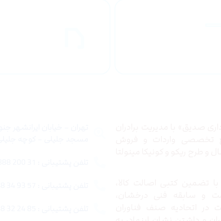
راهنمای خرید
ارسال به
محصولاات
کشور
 ما
تماس با ما
ری صدیق» با مدیریت برادران
تهران – خیابان ایرانشهر جن
ع تخصصی واردات و فروش
مسجد جلیلی – کوچه جلیلی –
 و طرح ریکو و کونیکا مینولتا
تلفن پشتیبانی : 31 200 888 021
ا تضمین کتبی اصالت کالا،
تلفن پشتیبانی : 57 93 34 88 021
ت و سابقه فنی درخشان،
در اتحادیه صنف فناوران
تلفن پشتیبانی : 85 24 32 88 021
ران و داشتن نشان اینماد، به