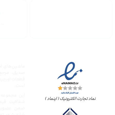
گارانتی محصولات
درباره
مجوز ها
ماشین‌های ادا
صدیق‌، مرج
قطعات اورجینال
است.
این مجموعه ب
نماد تجارت الکترونیک ( اینماد )
شفافیت قیم
ضمن عضویت 
رایانه شهر ته