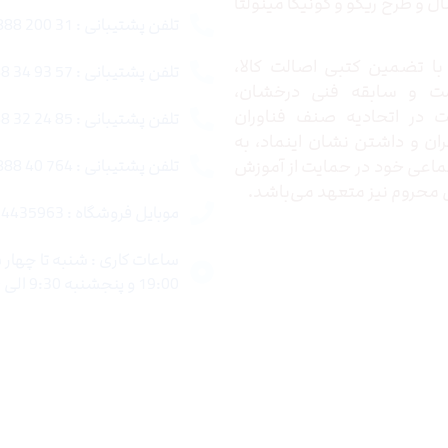
 و طرح ریکو و کونیکا مینولتا
تلفن پشتیبانی : 31 200 888 021
ا تضمین کتبی اصالت کالا،
تلفن پشتیبانی : 57 93 34 88 021
ت و سابقه فنی درخشان،
در اتحادیه صنف فناوران
تلفن پشتیبانی : 85 24 32 88 021
ران و داشتن نشان اینماد، به
اعی خود در حمایت از آموزش
تلفن پشتیبانی : 764 40 888 021
محروم نیز متعهد می‌باشد.
موبایل فروشگاه : 4435963 0920
19:00 و پنجشنبه 9:30 الی 15:00 میباشد.