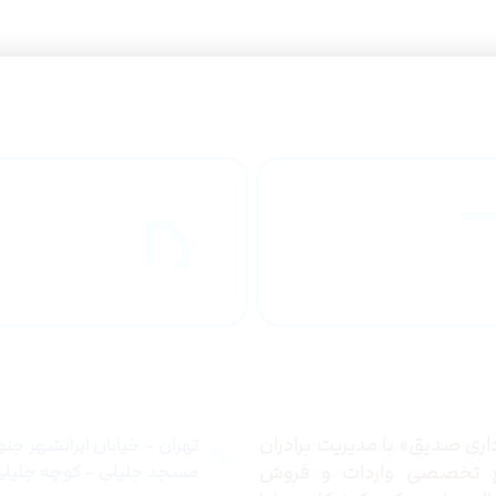
راهنمای خرید
ارسال به
محصولاات
کشور
 ما
تماس با ما
ری صدیق» با مدیریت برادران
تهران – خیابان ایرانشهر جن
ع تخصصی واردات و فروش
مسجد جلیلی – کوچه جلیلی –