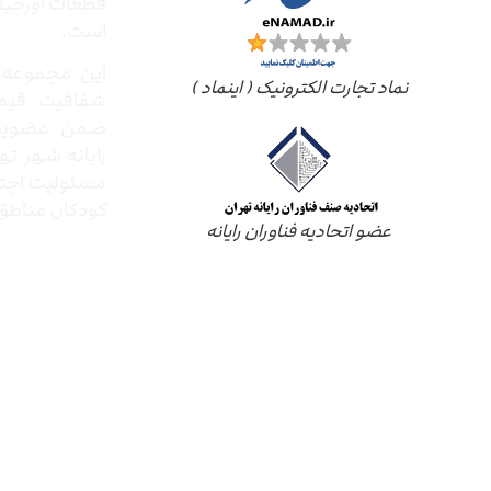
قطعات اورجینال
است.
این مجموعه ب
نماد تجارت الکترونیک ( اینماد )
شفافیت قیم
ضمن عضویت 
رایانه شهر ته
مسئولیت اجتم
کودکان مناطق 
عضو اتحادیه فناوران رایانه