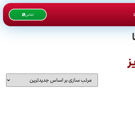
تماس
ز