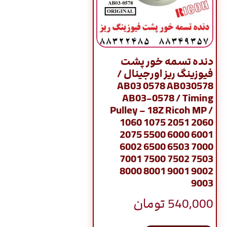
دنده تسمه خور پشت
فيوزينگ ريز اورجينال /
AB03 0578 AB030578
AB03-0578 / Timing
Pulley – 18Z Ricoh MP /
1060 1075 2051 2060
2075 5500 6000 6001
6002 6500 6503 7000
7001 7500 7502 7503
8000 8001 9001 9002
9003
540,000
تومان