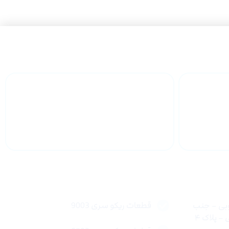
 سراسر
پشتیبانی محصولات
لینک های سریع
وبی – جنب
قطعات ریکو سری 9003
 پلاک ۴