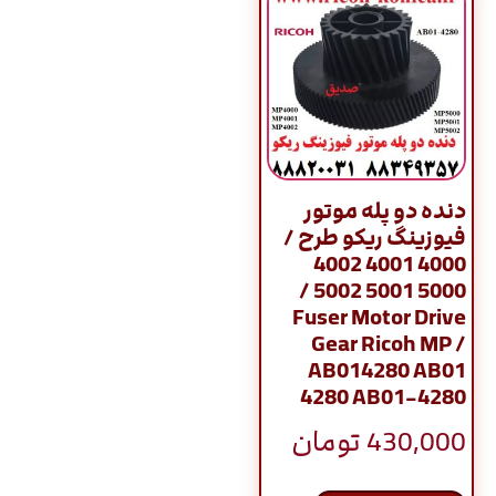
دنده دو پله موتور
فیوزینگ ریکو طرح /
4000 4001 4002
5000 5001 5002 /
Fuser Motor Drive
Gear Ricoh MP /
AB014280 AB01
4280 AB01-4280
430,000
تومان