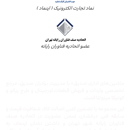
نماد تجارت الکترونیک ( اینماد )
عضو اتحادیه فناوران رایانه
درباره ما
ماشین‌های اداری صدیق» با مدیریت برادران صدیق‌، مرجع
تخصصی واردات و فروش قطعات اورجینال و طرح ریکو و
کونیکا مینولتا است.
این مجموعه با تضمین کتبی اصالت کالا، شفافیت قیمت و
سابقه فنی درخشان، ضمن عضویت در اتحادیه صنف
فناوران رایانه شهر تهران و داشتن نشان اینماد، به