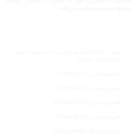
مسئولیت اجتماعی خود در حمایت از آموزش کودکان
مناطق محروم نیز متعهد می‌باشد.
تماس با ما
تهران – خیابان ایرانشهر جنوبی – جنب مسجد جلیلی –
کوچه جلیلی – پلاک ۴
تلفن پشتیبانی : 31 200 888 021
تلفن پشتیبانی : 57 93 34 88 021
تلفن پشتیبانی : 85 24 32 88 021
تلفن پشتیبانی : 764 40 888 021
موبایل فروشگاه : 4435963 0920