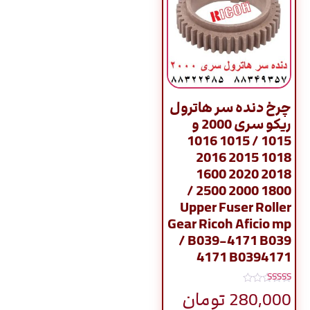
چرخ دنده سر هاترول
ریکو سری 2000 و
1015 / 1015 1016
1018 2015 2016
2018 2020 1600
1800 2000 2500 /
Upper Fuser Roller
Gear Ricoh Aficio mp
/ B039-4171 B039
4171 B0394171
نمره
280,000
تومان
5.00
از 5