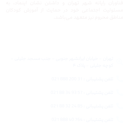
فناوران رایانه شهر تهران و داشتن نشان اینماد، به
مسئولیت اجتماعی خود در حمایت از آموزش کودکان
مناطق محروم نیز متعهد می‌باشد.
تماس با ما
تهران – خیابان ایرانشهر جنوبی – جنب مسجد جلیلی –
کوچه جلیلی – پلاک ۴
تلفن پشتیبانی : 31 200 888 021
تلفن پشتیبانی : 57 93 34 88 021
تلفن پشتیبانی : 85 24 32 88 021
تلفن پشتیبانی : 764 40 888 021