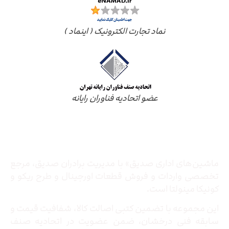
نماد تجارت الکترونیک ( اینماد )
عضو اتحادیه فناوران رایانه
درباره ما
ماشین‌های اداری صدیق» با مدیریت برادران صدیق‌، مرجع
تخصصی واردات و فروش قطعات اورجینال و طرح ریکو و
کونیکا مینولتا است.
این مجموعه با تضمین کتبی اصالت کالا، شفافیت قیمت و
سابقه فنی درخشان، ضمن عضویت در اتحادیه صنف