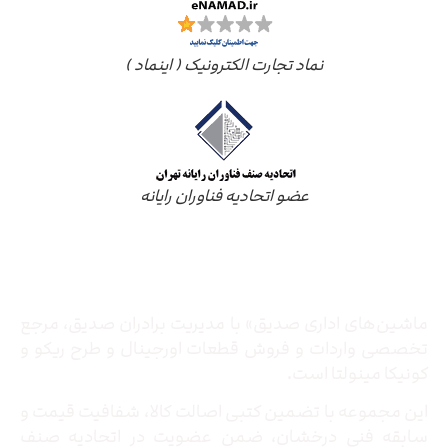
نماد تجارت الکترونیک ( اینماد )
عضو اتحادیه فناوران رایانه
درباره ما
ماشین‌های اداری صدیق» با مدیریت برادران صدیق‌، مرجع
تخصصی واردات و فروش قطعات اورجینال و طرح ریکو و
کونیکا مینولتا است.
این مجموعه با تضمین کتبی اصالت کالا، شفافیت قیمت و
سابقه فنی درخشان، ضمن عضویت در اتحادیه صنف