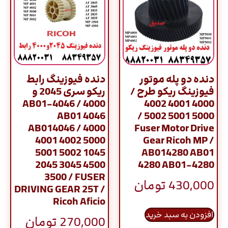
دنده دو پله موتور
دنده فیوزینگ رابط
فیوزینگ ریکو طرح /
ریکو سری 2045 و
4000 / AB01-4046
4000 4001 4002
AB01 4046
5000 5001 5002 /
AB014046 / 4000
Fuser Motor Drive
4001 4002 5000
Gear Ricoh MP /
5001 5002 1045
AB014280 AB01
2045 3045 4500
4280 AB01-4280
3500 / FUSER
430,000
تومان
DRIVING GEAR 25T /
Ricoh Aficio
افزودن به سبد خرید
270,000
تومان