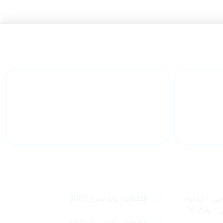
 سراسر
پشتیبانی محصولات
لینک های سریع
وبی – جنب
قطعات ریکو سری 9003
 پلاک ۴