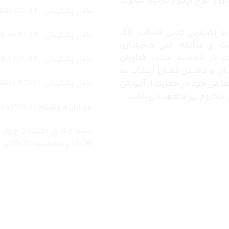
 و طرح ریکو و کونیکا مینولتا
تلفن پشتیبانی : 31 200 888 021
ا تضمین کتبی اصالت کالا،
تلفن پشتیبانی : 57 93 34 88 021
ت و سابقه فنی درخشان،
در اتحادیه صنف فناوران
تلفن پشتیبانی : 85 24 32 88 021
ران و داشتن نشان اینماد، به
اعی خود در حمایت از آموزش
تلفن پشتیبانی : 764 40 888 021
محروم نیز متعهد می‌باشد.
موبایل فروشگاه : 4435963 0920
19:00 و پنجشنبه 9:30 الی 15:00 میباشد.