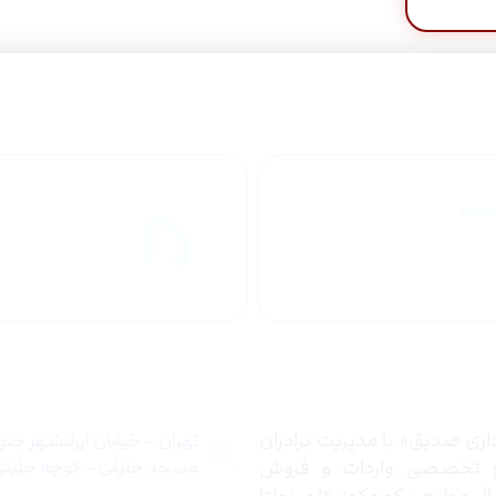
راهنمای خرید
ارسال به
محصولاات
کشور
 ما
تماس با ما
ری صدیق» با مدیریت برادران
تهران – خیابان ایرانشهر جن
ع تخصصی واردات و فروش
مسجد جلیلی – کوچه جلیلی –