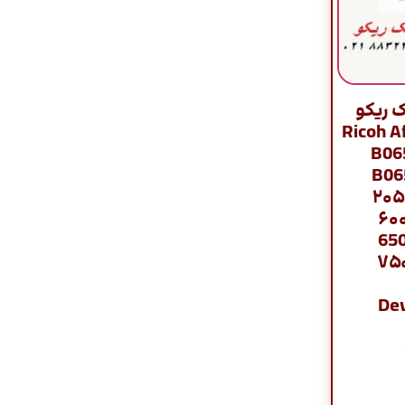
 ریکو
Ricoh Afic /
B06
B065
۲۰۵
۶۰۰
650
۷۵۰
Dev