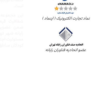
قطعات اورجینال
است.
این مجموعه ب
نماد تجارت الکترونیک ( اینماد )
شفافیت قیم
ضمن عضویت 
رایانه شهر ته
مسئولیت اجتم
کودکان مناطق 
عضو اتحادیه فناوران رایانه