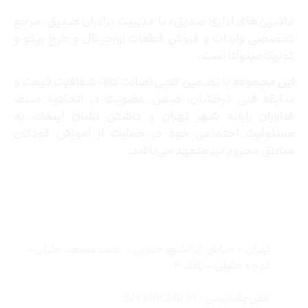
ماشین‌های اداری صدیق» با مدیریت برادران صدیق‌، مرجع
تخصصی واردات و فروش قطعات اورجینال و طرح ریکو و
کونیکا مینولتا است.
این مجموعه با تضمین کتبی اصالت کالا، شفافیت قیمت و
سابقه فنی درخشان، ضمن عضویت در اتحادیه صنف
فناوران رایانه شهر تهران و داشتن نشان اینماد، به
مسئولیت اجتماعی خود در حمایت از آموزش کودکان
مناطق محروم نیز متعهد می‌باشد.
تماس با ما
تهران – خیابان ایرانشهر جنوبی – جنب مسجد جلیلی –
کوچه جلیلی – پلاک ۴
تلفن پشتیبانی : 31 200 888 021