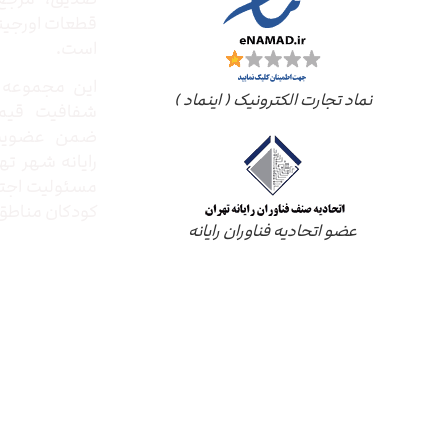
قطعات اورجینال
است.
این مجموعه ب
نماد تجارت الکترونیک ( اینماد )
شفافیت قیم
ضمن عضویت 
رایانه شهر ته
مسئولیت اجتم
کودکان مناطق 
عضو اتحادیه فناوران رایانه