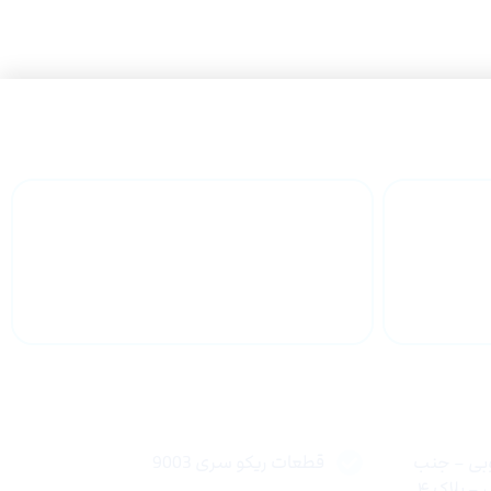
 سراسر
پشتیبانی محصولات
لینک های سریع
وبی – جنب
قطعات ریکو سری 9003
 پلاک ۴