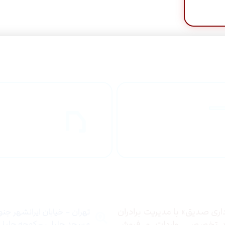
راهنمای خرید
ارسال به
محصولاات
کشور
 ما
تماس با ما
ری صدیق» با مدیریت برادران
تهران – خیابان ایرانشهر جن
ع تخصصی واردات و فروش
مسجد جلیلی – کوچه جلیلی –