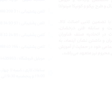
 و طرح ریکو و کونیکا مینولتا
تلفن پشتیبانی : 31 200 888 021
ا تضمین کتبی اصالت کالا،
تلفن پشتیبانی : 57 93 34 88 021
ت و سابقه فنی درخشان،
در اتحادیه صنف فناوران
تلفن پشتیبانی : 85 24 32 88 021
ران و داشتن نشان اینماد، به
اعی خود در حمایت از آموزش
تلفن پشتیبانی : 764 40 888 021
محروم نیز متعهد می‌باشد.
موبایل فروشگاه : 4435963 0920
19:00 و پنجشنبه 9:30 الی 15:00 میباشد.