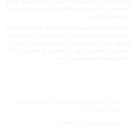
ماشین‌های اداری صدیق» با مدیریت برادران صدیق‌، مرجع
تخصصی واردات و فروش قطعات اورجینال و طرح ریکو و
کونیکا مینولتا است.
این مجموعه با تضمین کتبی اصالت کالا، شفافیت قیمت و
سابقه فنی درخشان، ضمن عضویت در اتحادیه صنف
فناوران رایانه شهر تهران و داشتن نشان اینماد، به
مسئولیت اجتماعی خود در حمایت از آموزش کودکان
مناطق محروم نیز متعهد می‌باشد.
تماس با ما
تهران – خیابان ایرانشهر جنوبی – جنب مسجد جلیلی –
کوچه جلیلی – پلاک ۴
تلفن پشتیبانی : 31 200 888 021