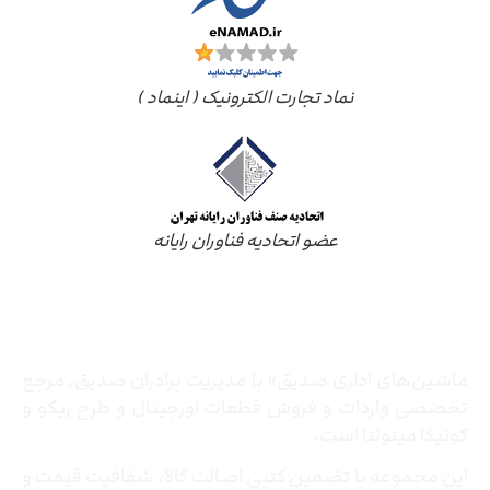
نماد تجارت الکترونیک ( اینماد )
عضو اتحادیه فناوران رایانه
درباره ما
ماشین‌های اداری صدیق» با مدیریت برادران صدیق‌، مرجع
تخصصی واردات و فروش قطعات اورجینال و طرح ریکو و
کونیکا مینولتا است.
این مجموعه با تضمین کتبی اصالت کالا، شفافیت قیمت و