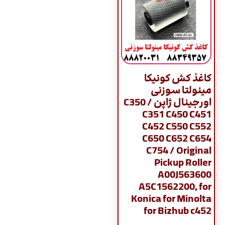
کاغذ کش کونیکا
مینولتا سوزنی
اورجینال ژاپن / C350
C351 C450 C451
C452 C550 C552
C650 C652 C654
C754 / Original
Pickup Roller
A00J563600
A5C1562200, for
Konica for Minolta
for Bizhub c452