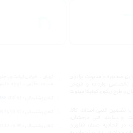
راهنمای خرید
ارسال به
محصولاات
کشور
 ما
تماس با ما
ری صدیق» با مدیریت برادران
تهران – خیابان ایرانشهر جن
ع تخصصی واردات و فروش
مسجد جلیلی – کوچه جلیلی –
 و طرح ریکو و کونیکا مینولتا
تلفن پشتیبانی : 31 200 888 021
ا تضمین کتبی اصالت کالا،
تلفن پشتیبانی : 57 93 34 88 021
ت و سابقه فنی درخشان،
در اتحادیه صنف فناوران
تلفن پشتیبانی : 85 24 32 88 021
ران و داشتن نشان اینماد، به