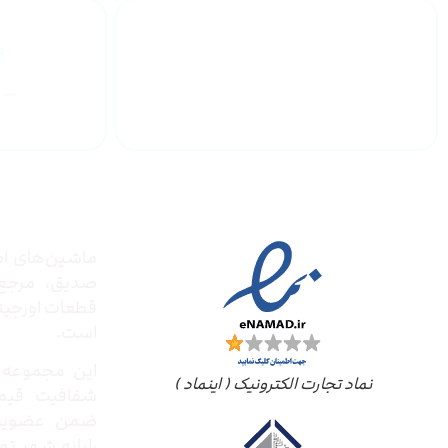
گارانتی محصولات
درباره
مجوز ها
ماشین‌های ادا
صدیق‌، مرج
قطعات اورجینال
است.
این مجموعه ب
نماد تجارت الکترونیک ( اینماد )
شفافیت قیم
ضمن عضویت 
رایانه شهر ته