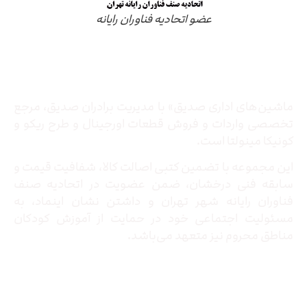
عضو اتحادیه فناوران رایانه
درباره ما
ماشین‌های اداری صدیق» با مدیریت برادران صدیق‌، مرجع
تخصصی واردات و فروش قطعات اورجینال و طرح ریکو و
کونیکا مینولتا است.
این مجموعه با تضمین کتبی اصالت کالا، شفافیت قیمت و
سابقه فنی درخشان، ضمن عضویت در اتحادیه صنف
فناوران رایانه شهر تهران و داشتن نشان اینماد، به
مسئولیت اجتماعی خود در حمایت از آموزش کودکان
مناطق محروم نیز متعهد می‌باشد.
تماس با ما