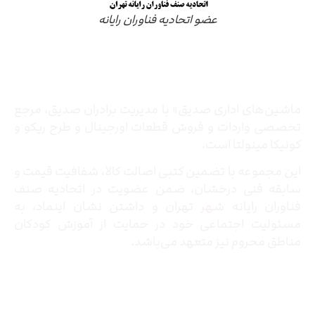
عضو اتحادیه فناوران رایانه
درباره ما
ماشین‌های اداری صدیق» با مدیریت برادران صدیق‌، مرجع
تخصصی واردات و فروش قطعات اورجینال و طرح ریکو و
کونیکا مینولتا است.
این مجموعه با تضمین کتبی اصالت کالا، شفافیت قیمت و
سابقه فنی درخشان، ضمن عضویت در اتحادیه صنف
فناوران رایانه شهر تهران و داشتن نشان اینماد، به
مسئولیت اجتماعی خود در حمایت از آموزش کودکان
مناطق محروم نیز متعهد می‌باشد.
تماس با ما