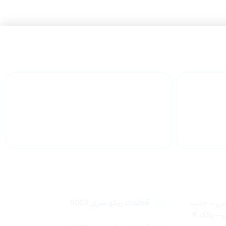
 سراسر
پشتیبانی محصولات
لینک های سریع
وبی – جنب
قطعات ریکو سری 9003
 پلاک ۴