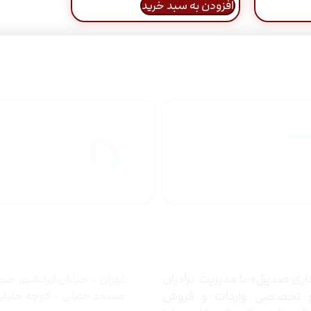
افزودن به سبد خرید
راهنمای خرید
ارسال به
محصولاات
کشور
 ما
تماس با ما
ری صدیق» با مدیریت برادران
تهران – خیابان ایرانشهر جن
ع تخصصی واردات و فروش
مسجد جلیلی – کوچه جلیلی –