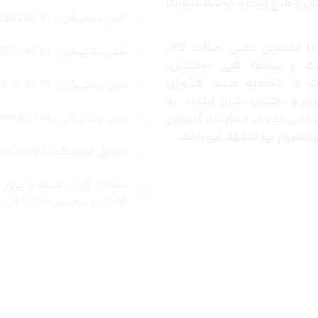
 و طرح ریکو و کونیکا مینولتا
تلفن پشتیبانی : 31 200 888 021
ا تضمین کتبی اصالت کالا،
تلفن پشتیبانی : 57 93 34 88 021
ت و سابقه فنی درخشان،
در اتحادیه صنف فناوران
تلفن پشتیبانی : 85 24 32 88 021
ران و داشتن نشان اینماد، به
اعی خود در حمایت از آموزش
تلفن پشتیبانی : 764 40 888 021
محروم نیز متعهد می‌باشد.
موبایل فروشگاه : 4435963 0920
19:00 و پنجشنبه 9:30 الی 15:00 میباشد.