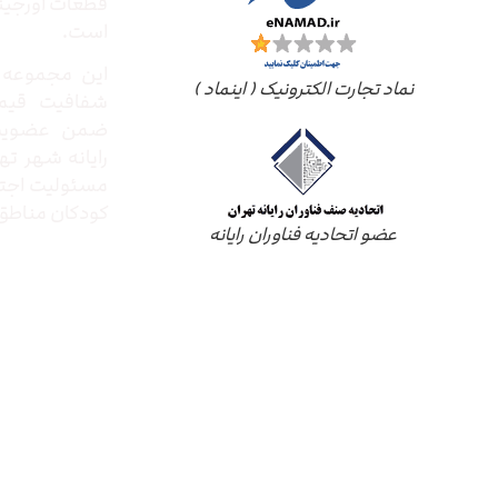
قطعات اورجینال
است.
این مجموعه ب
نماد تجارت الکترونیک ( اینماد )
شفافیت قیم
ضمن عضویت 
رایانه شهر ته
مسئولیت اجتم
کودکان مناطق 
عضو اتحادیه فناوران رایانه