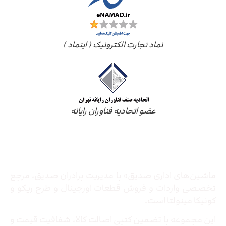
نماد تجارت الکترونیک ( اینماد )
عضو اتحادیه فناوران رایانه
درباره ما
ماشین‌های اداری صدیق» با مدیریت برادران صدیق‌، مرجع
تخصصی واردات و فروش قطعات اورجینال و طرح ریکو و
کونیکا مینولتا است.
این مجموعه با تضمین کتبی اصالت کالا، شفافیت قیمت و