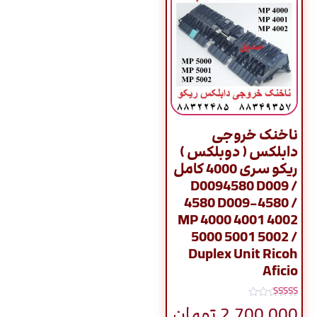
ناخنک خروجی
دابلکس ( دوبلکس )
ريکو سری 4000 کامل
/ D0094580 D009
4580 D009-4580 /
MP 4000 4001 4002
5000 5001 5002 /
Duplex Unit Ricoh
Aficio
نمره
2,700,000
تومان
5.00