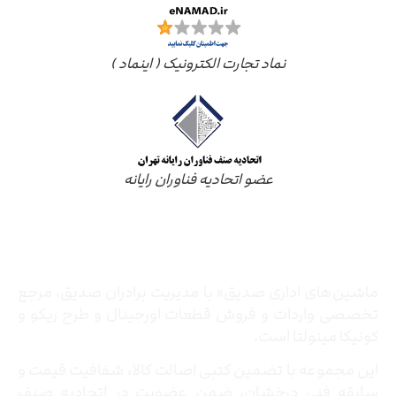
نماد تجارت الکترونیک ( اینماد )
عضو اتحادیه فناوران رایانه
درباره ما
ماشین‌های اداری صدیق» با مدیریت برادران صدیق‌، مرجع
تخصصی واردات و فروش قطعات اورجینال و طرح ریکو و
کونیکا مینولتا است.
این مجموعه با تضمین کتبی اصالت کالا، شفافیت قیمت و
سابقه فنی درخشان، ضمن عضویت در اتحادیه صنف