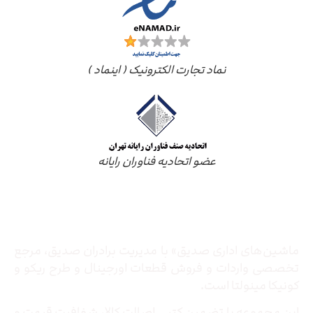
نماد تجارت الکترونیک ( اینماد )
عضو اتحادیه فناوران رایانه
درباره ما
ماشین‌های اداری صدیق» با مدیریت برادران صدیق‌، مرجع
تخصصی واردات و فروش قطعات اورجینال و طرح ریکو و
کونیکا مینولتا است.
این مجموعه با تضمین کتبی اصالت کالا، شفافیت قیمت و