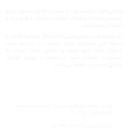
ماشین‌های اداری صدیق» با مدیریت برادران صدیق‌، مرجع
تخصصی واردات و فروش قطعات اورجینال و طرح ریکو و
کونیکا مینولتا است.
این مجموعه با تضمین کتبی اصالت کالا، شفافیت قیمت و
سابقه فنی درخشان، ضمن عضویت در اتحادیه صنف
فناوران رایانه شهر تهران و داشتن نشان اینماد، به
مسئولیت اجتماعی خود در حمایت از آموزش کودکان
مناطق محروم نیز متعهد می‌باشد.
تماس با ما
تهران – خیابان ایرانشهر جنوبی – جنب مسجد جلیلی –
کوچه جلیلی – پلاک ۴
تلفن پشتیبانی : 31 200 888 021