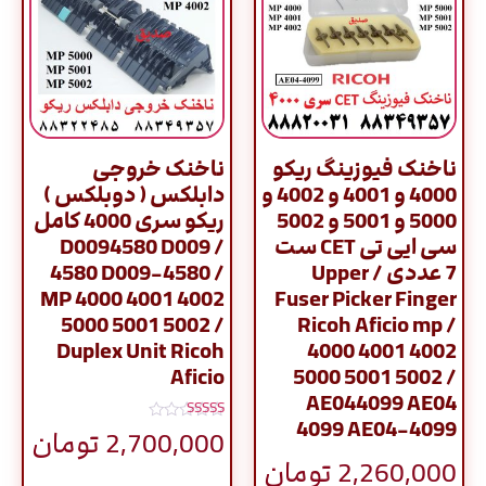
ناخنک فیوزینگ ریکو
ناخنک خروجی
4000 و 4001 و 4002 و
دابلکس ( دوبلکس )
5000 و 5001 و 5002
ريکو سری 4000 کامل
سی ایی تی CET ست
/ D0094580 D009
7 عددی / Upper
4580 D009-4580 /
MP 4000 4001 4002
Fuser Picker Finger
5000 5001 5002 /
Ricoh Aficio mp /
Duplex Unit Ricoh
4000 4001 4002
Aficio
5000 5001 5002 /
AE044099 AE04
4099 AE04-4099
نمره
2,700,000
تومان
5.00
از 5
2,260,000
تومان